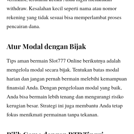
withdraw. Kesalahan kecil seperti nama atau nomor
rekening yang tidak sesuai bisa memperlambat proses
pencairan dana.
Atur Modal dengan Bijak
Tips aman bermain Slot777 Online berikutnya adalah
mengelola modal secara bijak. Tentukan batas modal
harian dan jangan pernah bermain melebihi kemampuan
finansial Anda. Dengan pengelolaan modal yang baik,
Anda bisa bermain lebih tenang dan mengurangi risiko
kerugian besar. Strategi ini juga membantu Anda tetap
fokus menikmati permainan tanpa tekanan.