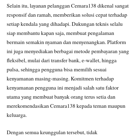
Selain itu, layanan pelanggan Cemara138 dikenal sangat
responsif dan ramah, memberikan solusi cepat terhadap
setiap kendala yang dihadapi. Dukungan teknis selalu
siap membantu kapan saja, membuat pengalaman
bermain semakin nyaman dan menyenangkan. Platform
ini juga menyediakan berbagai metode pembayaran yang
fleksibel, mulai dari transfer bank, e-wallet, hingga
pulsa, sehingga pengguna bisa memilih sesuai
kenyamanan masing-masing. Komitmen terhadap
kenyamanan pengguna ini menjadi salah satu faktor
utama yang membuat banyak orang terus setia dan
merekomendasikan Cemara138 kepada teman maupun
keluarga.
Dengan semua keunggulan tersebut, tidak