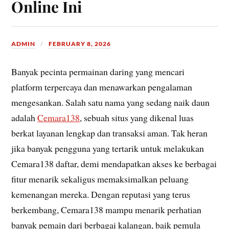
Online Ini
ADMIN
FEBRUARY 8, 2026
Banyak pecinta permainan daring yang mencari
platform terpercaya dan menawarkan pengalaman
mengesankan. Salah satu nama yang sedang naik daun
adalah
Cemara138
, sebuah situs yang dikenal luas
berkat layanan lengkap dan transaksi aman. Tak heran
jika banyak pengguna yang tertarik untuk melakukan
Cemara138 daftar, demi mendapatkan akses ke berbagai
fitur menarik sekaligus memaksimalkan peluang
kemenangan mereka. Dengan reputasi yang terus
berkembang, Cemara138 mampu menarik perhatian
banyak pemain dari berbagai kalangan, baik pemula