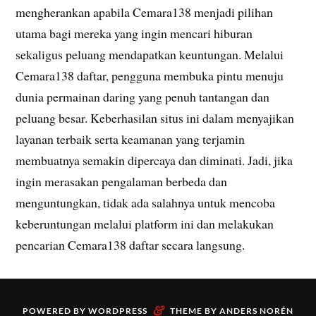
mengherankan apabila Cemara138 menjadi pilihan
utama bagi mereka yang ingin mencari hiburan
sekaligus peluang mendapatkan keuntungan. Melalui
Cemara138 daftar, pengguna membuka pintu menuju
dunia permainan daring yang penuh tantangan dan
peluang besar. Keberhasilan situs ini dalam menyajikan
layanan terbaik serta keamanan yang terjamin
membuatnya semakin dipercaya dan diminati. Jadi, jika
ingin merasakan pengalaman berbeda dan
menguntungkan, tidak ada salahnya untuk mencoba
keberuntungan melalui platform ini dan melakukan
pencarian Cemara138 daftar secara langsung.
&
POWERED BY
WORDPRESS
THEME BY
ANDERS NORÉN