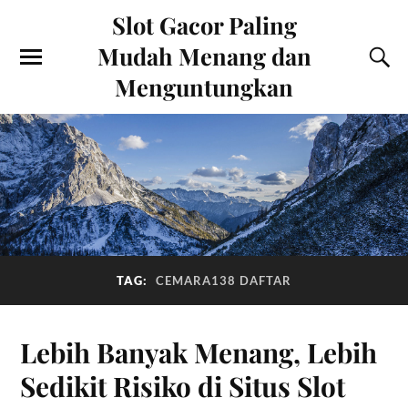
Slot Gacor Paling
Mudah Menang dan
Menguntungkan
TAG:
CEMARA138 DAFTAR
Lebih Banyak Menang, Lebih
Sedikit Risiko di Situs Slot