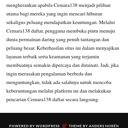
mengherankan apabila Cemara138 menjadi pilihan
utama bagi mereka yang ingin mencari hiburan
sekaligus peluang mendapatkan keuntungan. Melalui
Cemara138 daftar, pengguna membuka pintu menuju
dunia permainan daring yang penuh tantangan dan
peluang besar. Keberhasilan situs ini dalam menyajikan
layanan terbaik serta keamanan yang terjamin
membuatnya semakin dipercaya dan diminati. Jadi, jika
ingin merasakan pengalaman berbeda dan
menguntungkan, tidak ada salahnya untuk mencoba
keberuntungan melalui platform ini dan melakukan
pencarian Cemara138 daftar secara langsung.
&
POWERED BY
WORDPRESS
THEME BY
ANDERS NORÉN