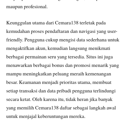
maupun profesional.
Keunggulan utama dari Cemara138 terletak pada
kemudahan proses pendaftaran dan navigasi yang user-
friendly. Pengguna cukup mengisi data sederhana untuk
mengaktifkan akun, kemudian langsung menikmati
berbagai permainan seru yang tersedia. Situs ini juga
menawarkan berbagai bonus dan promosi menarik yang
mampu meningkatkan peluang meraih kemenangan
besar. Keamanan menjadi prioritas utama, membuat
setiap transaksi dan data pribadi pengguna terlindungi
secara ketat. Oleh karena itu, tidak heran jika banyak
yang memilih Cemara138 daftar sebagai langkah awal
untuk menjajal keberuntungan mereka.