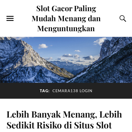
Slot Gacor Paling
Mudah Menang dan
Menguntungkan
TAG:
CEMARA138 LOGIN
Lebih Banyak Menang, Lebih
Sedikit Risiko di Situs Slot