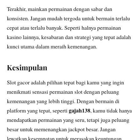
Terakhir, mainkan permainan dengan sabar dan
konsisten. Jangan mudah tergoda untuk bermain terlalu
cepat atau terlalu banyak. Seperti halnya permainan
kasino lainnya, kesabaran dan strategi yang tepat adalah
kunci utama dalam meraih kemenangan.
Kesimpulan
Slot gacor adalah pilihan tepat bagi kamu yang ingin
menikmati sensasi permainan slot dengan peluang
kemenangan yang lebih tinggi. Dengan bermain di
gajah138
platform yang tepat, seperti
, kamu tidak hanya
mendapatkan permainan yang seru, tetapi juga peluang
besar untuk memenangkan jackpot besar. Jangan
lewatkan kesempatan untuk merasakan keuntungan