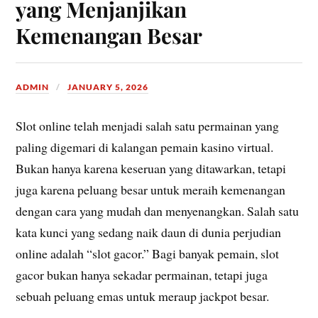
yang Menjanjikan
Kemenangan Besar
ADMIN
JANUARY 5, 2026
Slot online telah menjadi salah satu permainan yang
paling digemari di kalangan pemain kasino virtual.
Bukan hanya karena keseruan yang ditawarkan, tetapi
juga karena peluang besar untuk meraih kemenangan
dengan cara yang mudah dan menyenangkan. Salah satu
kata kunci yang sedang naik daun di dunia perjudian
online adalah “slot gacor.” Bagi banyak pemain, slot
gacor bukan hanya sekadar permainan, tetapi juga
sebuah peluang emas untuk meraup jackpot besar.