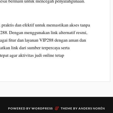
selesai bermain untuk mencegah penyalahgunaan.
i praktis dan efektif untuk memastikan akses tanpa
P288. Dengan menggunakan link alternatif resmi,
agai fitur dan layanan VIP288 dengan aman dan
tkan link dari sumber terpercaya serta
at agar aktivitas judi online tetap
&
POWERED BY
WORDPRESS
THEME BY
ANDERS NORÉN