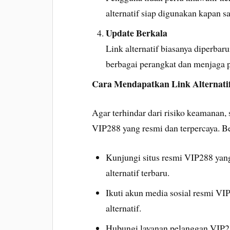
alternatif siap digunakan kapan sa
Update Berkala
Link alternatif biasanya diperbaru
berbagai perangkat dan menjaga pe
Cara Mendapatkan Link Alternati
Agar terhindar dari risiko keamanan,
VIP288 yang resmi dan terpercaya. B
Kunjungi situs resmi VIP288 yang
alternatif terbaru.
Ikuti akun media sosial resmi VI
alternatif.
Hubungi layanan pelanggan VIP28