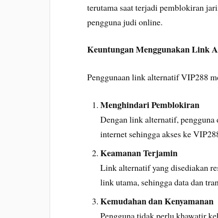
terutama saat terjadi pemblokiran jar
pengguna judi online.
Keuntungan Menggunakan Link Al
Penggunaan link alternatif VIP288 m
Menghindari Pemblokiran
Dengan link alternatif, pengguna
internet sehingga akses ke VIP288
Keamanan Terjamin
Link alternatif yang disediakan 
link utama, sehingga data dan tra
Kemudahan dan Kenyamanan
Pengguna tidak perlu khawatir keh