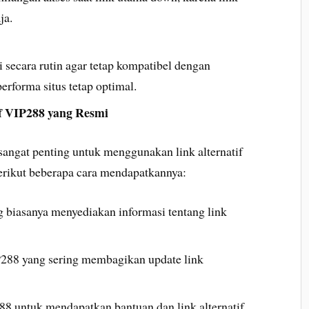
ja.
i secara rutin agar tetap kompatibel dengan
rforma situs tetap optimal.
f VIP288 yang Resmi
 sangat penting untuk menggunakan link alternatif
erikut beberapa cara mendapatkannya:
 biasanya menyediakan informasi tentang link
P288 yang sering membagikan update link
8 untuk mendapatkan bantuan dan link alternatif