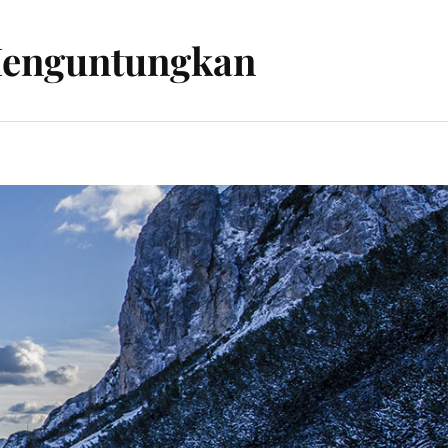
Menguntungkan