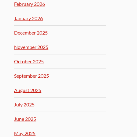
February 2026
January 2026
December 2025
November 2025
October 2025
September 2025
August 2025
July 2025
June 2025
May 2025