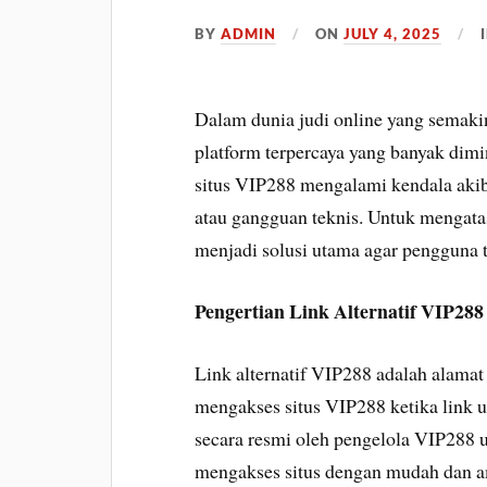
BY
ADMIN
ON
JULY 4, 2025
Dalam dunia judi online yang semaki
platform terpercaya yang banyak dimi
situs VIP288 mengalami kendala akib
atau gangguan teknis. Untuk mengata
menjadi solusi utama agar pengguna 
Pengertian Link Alternatif VIP288
Link alternatif VIP288 adalah alama
mengakses situs VIP288 ketika link u
secara resmi oleh pengelola VIP288 
mengakses situs dengan mudah dan ama