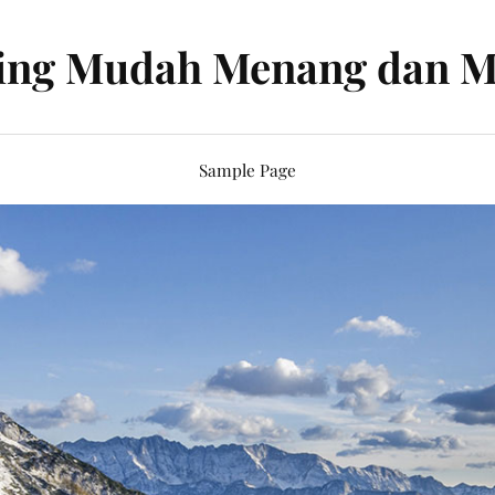
aling Mudah Menang dan 
Sample Page