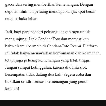
gacor dan sering memberikan kemenangan. Dengan
deposit minimal, peluang mendapatkan jackpot besar
tetap terbuka lebar.
Jadi, bagi para pencari peluang, jangan ragu untuk
mengunjungi Link CendanaToto dan memastikan
bahwa kamu bermain di CendanaToto Resmi. Platform
ini tidak hanya menawarkan kenyamanan dan keamanan,
tetapi juga peluang kemenangan yang lebih tinggi.
Jangan sampai ketinggalan, karena di dunia slot,
kesempatan tidak datang dua kali. Segera coba dan
buktikan sendiri sensasi kemenangan yang penuh
kejutan!