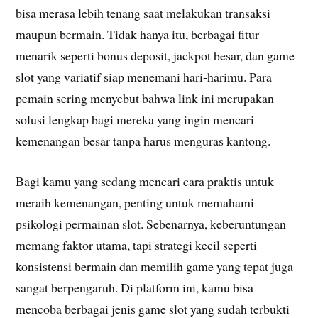
bisa merasa lebih tenang saat melakukan transaksi
maupun bermain. Tidak hanya itu, berbagai fitur
menarik seperti bonus deposit, jackpot besar, dan game
slot yang variatif siap menemani hari-harimu. Para
pemain sering menyebut bahwa link ini merupakan
solusi lengkap bagi mereka yang ingin mencari
kemenangan besar tanpa harus menguras kantong.
Bagi kamu yang sedang mencari cara praktis untuk
meraih kemenangan, penting untuk memahami
psikologi permainan slot. Sebenarnya, keberuntungan
memang faktor utama, tapi strategi kecil seperti
konsistensi bermain dan memilih game yang tepat juga
sangat berpengaruh. Di platform ini, kamu bisa
mencoba berbagai jenis game slot yang sudah terbukti