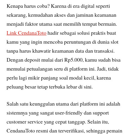
Kenapa harus coba? Karena di era digital seperti
sekarang, kemudahan akses dan jaminan keamanan
menjadi faktor utama saat memilih tempat bermain.
Link CendanaToto
hadir sebagai solusi praktis buat
kamu yang ingin mencoba peruntungan di dunia slot
tanpa harus khawatir keamanan data dan transaksi.
Dengan deposit mulai dari Rp5.000, kamu sudah bisa
memulai petualangan seru di platform ini. Jadi, tidak
perlu lagi mikir panjang soal modal kecil, karena
peluang besar tetap terbuka lebar di sini.
Salah satu keunggulan utama dari platform ini adalah
sistemnya yang sangat user-friendly dan support
customer service yang cepat tanggap. Selain itu,
CendanaToto resmi dan terverifikasi, sehingga pemain