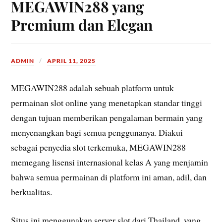
MEGAWIN288 yang
Premium dan Elegan
ADMIN
APRIL 11, 2025
MEGAWIN288 adalah sebuah platform untuk
permainan slot online yang menetapkan standar tinggi
dengan tujuan memberikan pengalaman bermain yang
menyenangkan bagi semua penggunanya. Diakui
sebagai penyedia slot terkemuka, MEGAWIN288
memegang lisensi internasional kelas A yang menjamin
bahwa semua permainan di platform ini aman, adil, dan
berkualitas.
Situs ini menggunakan server slot dari Thailand, yang