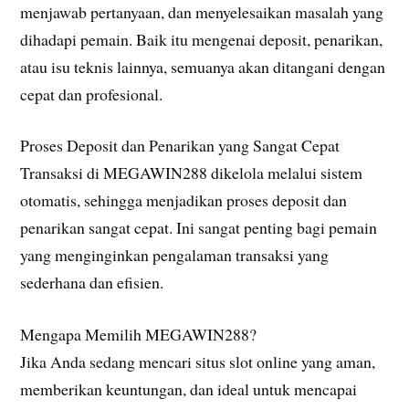
menjawab pertanyaan, dan menyelesaikan masalah yang
dihadapi pemain. Baik itu mengenai deposit, penarikan,
atau isu teknis lainnya, semuanya akan ditangani dengan
cepat dan profesional.
Proses Deposit dan Penarikan yang Sangat Cepat
Transaksi di MEGAWIN288 dikelola melalui sistem
otomatis, sehingga menjadikan proses deposit dan
penarikan sangat cepat. Ini sangat penting bagi pemain
yang menginginkan pengalaman transaksi yang
sederhana dan efisien.
Mengapa Memilih MEGAWIN288?
Jika Anda sedang mencari situs slot online yang aman,
memberikan keuntungan, dan ideal untuk mencapai