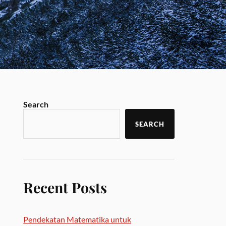
Search
SEARCH
Recent Posts
Pendekatan Matematika untuk