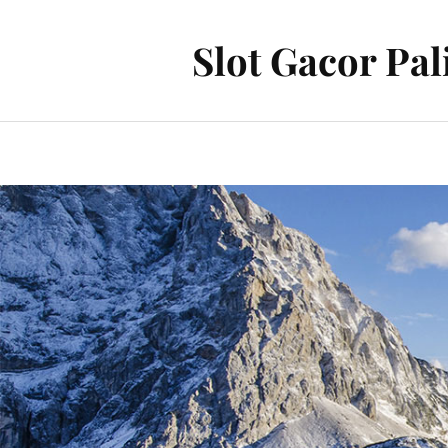
Slot Gacor P