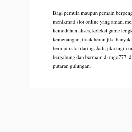
Bagi pemula maupun pemain berpenga
menikmati slot online yang aman, m
kemudahan akses, koleksi game lengka
kemenangan, tidak heran jika banyak 
bermain slot daring. Jadi, jika ingin
bergabung dan bermain di mgo777, d
putaran gulungan.