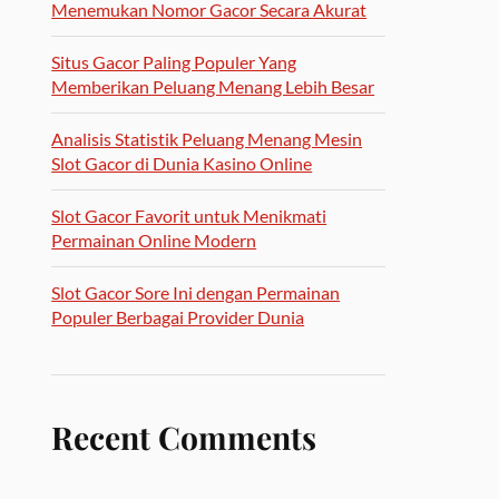
Menemukan Nomor Gacor Secara Akurat
Situs Gacor Paling Populer Yang
Memberikan Peluang Menang Lebih Besar
Analisis Statistik Peluang Menang Mesin
Slot Gacor di Dunia Kasino Online
Slot Gacor Favorit untuk Menikmati
Permainan Online Modern
Slot Gacor Sore Ini dengan Permainan
Populer Berbagai Provider Dunia
Recent Comments