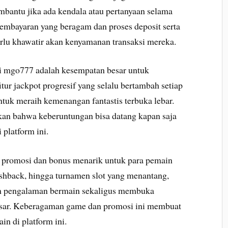
mbantu jika ada kendala atau pertanyaan selama
mbayaran yang beragam dan proses deposit serta
erlu khawatir akan kenyamanan transaksi mereka.
 di mgo777 adalah kesempatan besar untuk
tur jackpot progresif yang selalu bertambah setiap
tuk meraih kemenangan fantastis terbuka lebar.
an bahwa keberuntungan bisa datang kapan saja
 platform ini.
n promosi dan bonus menarik untuk para pemain
cashback, hingga turnamen slot yang menantang,
n pengalaman bermain sekaligus membuka
esar. Keberagaman game dan promosi ini membuat
in di platform ini.