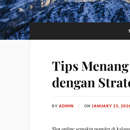
Tips Menang 
dengan Strat
BY
ADMIN
ON
JANUARY 13, 202
Slot online semakin populer di kalang