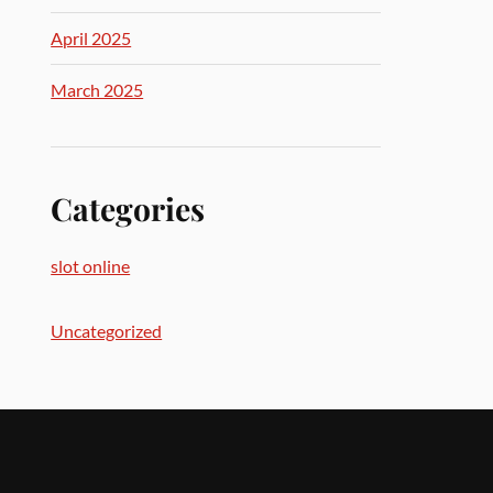
April 2025
March 2025
Categories
slot online
Uncategorized