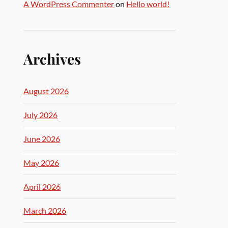
A WordPress Commenter
on
Hello world!
Archives
August 2026
July 2026
June 2026
May 2026
April 2026
March 2026