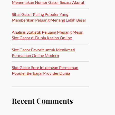
Menemukan Nomor Gacor Secara Akurat
Situs Gacor Paling Populer Yang
Memberikan Peluang Menang Lebih Besar
Analisis Statistik Peluang Menang Mesin
Slot Gacor di Dunia Kasino Online
Slot Gacor Favorit untuk Menikmati
Permainan Online Modern
Slot Gacor Sore Ini dengan Permainan
Populer Berbagai Provider Dunia
Recent Comments