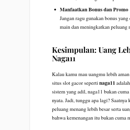
Manfaatkan Bonus dan Promo
Jangan ragu gunakan bonus yang d
main dan meningkatkan peluang
Kesimpulan: Uang Lebi
Naga11
Kalau kamu mau uangmu lebih aman d
naga11
situs slot gacor seperti
adalah
sistem yang adil, naga11 bukan cuma 
nyata. Jadi, tunggu apa lagi? Saatnya 
peluang menang lebih besar serta ua
bahwa kemenangan itu bukan cuma mimp