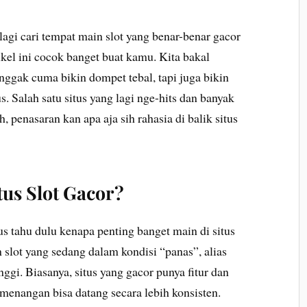
lagi cari tempat main slot yang benar-benar gacor
ikel ini cocok banget buat kamu. Kita bakal
 nggak cuma bikin dompet tebal, tapi juga bikin
s. Salah satu situs yang lagi nge-hits dan banyak
h, penasaran kan apa aja sih rahasia di balik situs
tus Slot Gacor?
 tahu dulu kenapa penting banget main di situs
in slot yang sedang dalam kondisi “panas”, alias
gi. Biasanya, situs yang gacor punya fitur dan
emenangan bisa datang secara lebih konsisten.