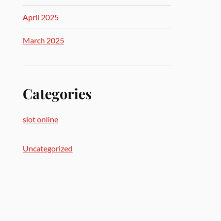
April 2025
March 2025
Categories
slot online
Uncategorized