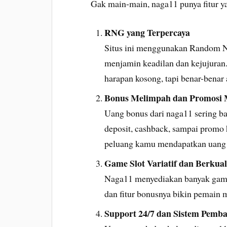
Gak main-main, naga11 punya fitur ya
RNG yang Terpercaya
Situs ini menggunakan Random Nu
menjamin keadilan dan kejujuran
harapan kosong, tapi benar-benar a
Bonus Melimpah dan Promosi
Uang bonus dari naga11 sering b
deposit, cashback, sampai promo 
peluang kamu mendapatkan uang 
Game Slot Variatif dan Berkual
Naga11 menyediakan banyak game s
dan fitur bonusnya bikin pemain
Support 24/7 dan Sistem Pemb