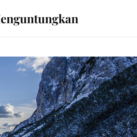
Menguntungkan