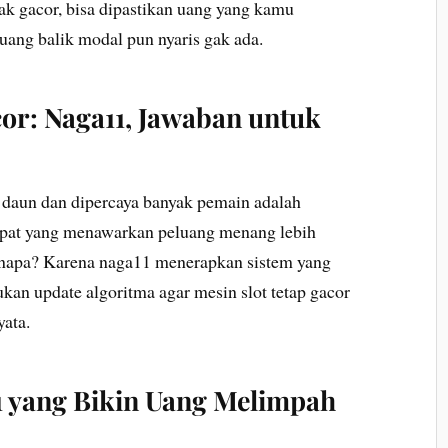
k gacor, bisa dipastikan uang yang kamu
uang balik modal pun nyaris gak ada.
cor: Naga11, Jawaban untuk
ik daun dan dipercaya banyak pemain adalah
tempat yang menawarkan peluang menang lebih
Kenapa? Karena naga11 menerapkan sistem yang
kukan update algoritma agar mesin slot tetap gacor
ata.
1 yang Bikin Uang Melimpah