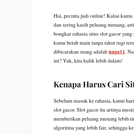
Hai, pecinta judi online! Kalau kamu 
dan sering kasih peluang menang, art
bongkar rahasia situs slot gacor yang
kamu betah main tanpa takut rugi teru
naga11
dibicarakan orang adalah
. Na
ini? Yuk, kita kulik lebih dalam!
Kenapa Harus Cari Si
Sebelum masuk ke rahasia, kamu harus
slot gacor. Slot gacor itu artinya mes
memberikan peluang menang lebih ting
algoritma yang lebih fair, sehingga k