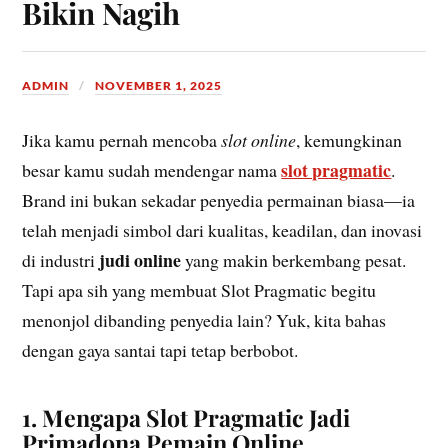
Bikin Nagih
ADMIN
NOVEMBER 1, 2025
Jika kamu pernah mencoba
slot online
, kemungkinan
slot pragmatic
besar kamu sudah mendengar nama
.
Brand ini bukan sekadar penyedia permainan biasa—ia
telah menjadi simbol dari kualitas, keadilan, dan inovasi
judi online
di industri
yang makin berkembang pesat.
Tapi apa sih yang membuat Slot Pragmatic begitu
menonjol dibanding penyedia lain? Yuk, kita bahas
dengan gaya santai tapi tetap berbobot.
1. Mengapa Slot Pragmatic Jadi
Primadona Pemain Online