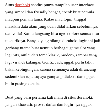
Situs
dorahoki
sendiri punya tampilan user interface
yang simpel dan friendly banget, cocok buat pemula
maupun pemain lama. Kalau mau login, tinggal
masukin data akun yang udah didaftarkan sebelumnya,
dan voila! Kamu langsung bisa nge-explore semua fitur
menariknya. Banyak yang bilang, dorahoki login ini jadi
gerbang utama buat nemuin berbagai game slot yang
lagi hits, mulai dari tema klasik, modern, sampai yang
lagi viral di kalangan Gen Z. Jadi, nggak perlu takut
bakal kebingungan, karena semuanya udah dirancang
sedemikian rupa supaya gampang diakses dan nggak
bikin pusing kepala.
Buat yang baru pertama kali main di situs dorahoki,
jangan khawatir, proses daftar dan login-nya nggak