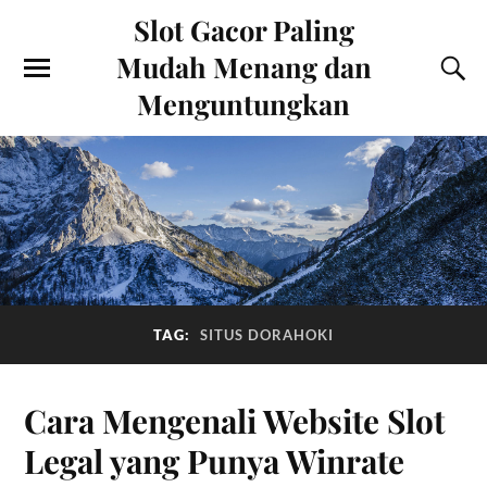
Slot Gacor Paling
Mudah Menang dan
Menguntungkan
TAG:
SITUS DORAHOKI
Cara Mengenali Website Slot
Legal yang Punya Winrate