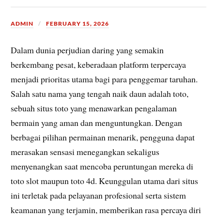
ADMIN
FEBRUARY 15, 2026
Dalam dunia perjudian daring yang semakin
berkembang pesat, keberadaan platform terpercaya
menjadi prioritas utama bagi para penggemar taruhan.
Salah satu nama yang tengah naik daun adalah toto,
sebuah situs toto yang menawarkan pengalaman
bermain yang aman dan menguntungkan. Dengan
berbagai pilihan permainan menarik, pengguna dapat
merasakan sensasi menegangkan sekaligus
menyenangkan saat mencoba peruntungan mereka di
toto slot maupun toto 4d. Keunggulan utama dari situs
ini terletak pada pelayanan profesional serta sistem
keamanan yang terjamin, memberikan rasa percaya diri