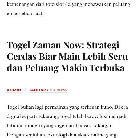
kemenangan dari toto slot 4d yang menawarkan peluang
emas setiap saat.
Togel Zaman Now: Strategi
Cerdas Biar Main Lebih Seru
dan Peluang Makin Terbuka
ADMIN
JANUARY 13, 2026
Togel bukan lagi permainan yang terkesan kuno. Di era
digital seperti sekarang, togel telah berevolusi menjadi
hiburan modern yang digemari banyak kalangan.
Dengan sentuhan teknologi dan akses online yang