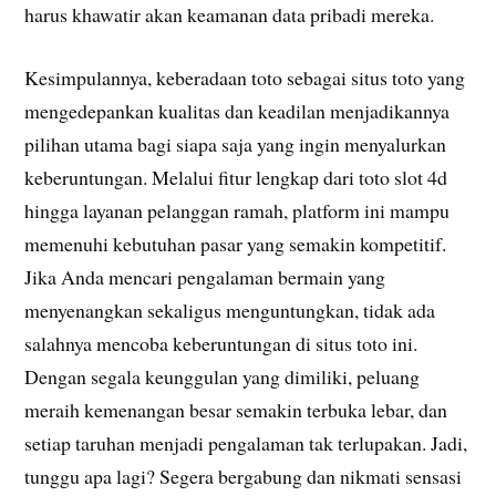
harus khawatir akan keamanan data pribadi mereka.
Kesimpulannya, keberadaan toto sebagai situs toto yang
mengedepankan kualitas dan keadilan menjadikannya
pilihan utama bagi siapa saja yang ingin menyalurkan
keberuntungan. Melalui fitur lengkap dari toto slot 4d
hingga layanan pelanggan ramah, platform ini mampu
memenuhi kebutuhan pasar yang semakin kompetitif.
Jika Anda mencari pengalaman bermain yang
menyenangkan sekaligus menguntungkan, tidak ada
salahnya mencoba keberuntungan di situs toto ini.
Dengan segala keunggulan yang dimiliki, peluang
meraih kemenangan besar semakin terbuka lebar, dan
setiap taruhan menjadi pengalaman tak terlupakan. Jadi,
tunggu apa lagi? Segera bergabung dan nikmati sensasi