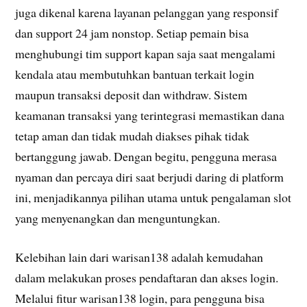
juga dikenal karena layanan pelanggan yang responsif
dan support 24 jam nonstop. Setiap pemain bisa
menghubungi tim support kapan saja saat mengalami
kendala atau membutuhkan bantuan terkait login
maupun transaksi deposit dan withdraw. Sistem
keamanan transaksi yang terintegrasi memastikan dana
tetap aman dan tidak mudah diakses pihak tidak
bertanggung jawab. Dengan begitu, pengguna merasa
nyaman dan percaya diri saat berjudi daring di platform
ini, menjadikannya pilihan utama untuk pengalaman slot
yang menyenangkan dan menguntungkan.
Kelebihan lain dari warisan138 adalah kemudahan
dalam melakukan proses pendaftaran dan akses login.
Melalui fitur warisan138 login, para pengguna bisa