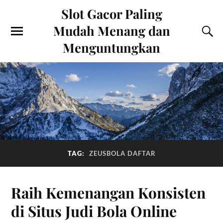
Slot Gacor Paling
Mudah Menang dan
Menguntungkan
TAG:
ZEUSBOLA DAFTAR
Raih Kemenangan Konsisten
di Situs Judi Bola Online