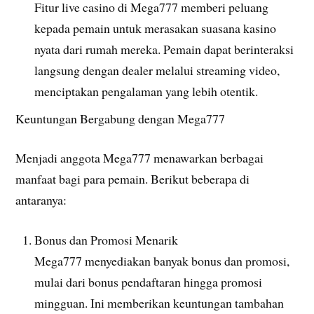
Fitur live casino di Mega777 memberi peluang
kepada pemain untuk merasakan suasana kasino
nyata dari rumah mereka. Pemain dapat berinteraksi
langsung dengan dealer melalui streaming video,
menciptakan pengalaman yang lebih otentik.
Keuntungan Bergabung dengan Mega777
Menjadi anggota Mega777 menawarkan berbagai
manfaat bagi para pemain. Berikut beberapa di
antaranya:
Bonus dan Promosi Menarik
Mega777 menyediakan banyak bonus dan promosi,
mulai dari bonus pendaftaran hingga promosi
mingguan. Ini memberikan keuntungan tambahan