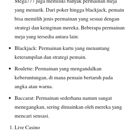
Mega777 juga memiliki banyak permainan meja
yang menarik. Dari poker hingga blackjack, pemain
bisa memilih jenis permainan yang sesuai dengan
strategi dan keinginan mereka. Beberapa permainan
meja yang tersedia antara lain:
Blackjack: Permainan kartu yang menantang
keterampilan dan strategi pemain.
Roulette: Permainan yang mengandalkan
keberuntungan, di mana pemain bertaruh pada
angka atau warna.
Baccarat: Permainan sederhana namun sangat
menegangkan, sering dimainkan oleh mereka yang
mencari sensasi.
Live Casino