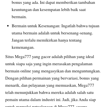
bonus yang ada. Ini dapat memberikan tambahan
keuntungan dan kesempatan lebih baik saat
bermain.
Bermain untuk Kesenangan: Ingatlah bahwa tujuan
utama bermain adalah untuk bersenang-senang.
Jangan terlalu memikirkan hanya tentang
kemenangan.
Situs Mega777 yang gacor adalah pilihan yang ideal
untuk siapa saja yang ingin merasakan pengalaman
bermain online yang mengasyikan dan menguntungkan.
Dengan pilihan permainan yang bervariasi, bonus yang
menarik, dan pelayanan yang memuaskan, Mega777
telah menunjukkan bahwa mereka adalah salah satu
pemain utama dalam industri ini. Jadi, jika Anda siap
untuk memulai petualangan di Mega777, segera