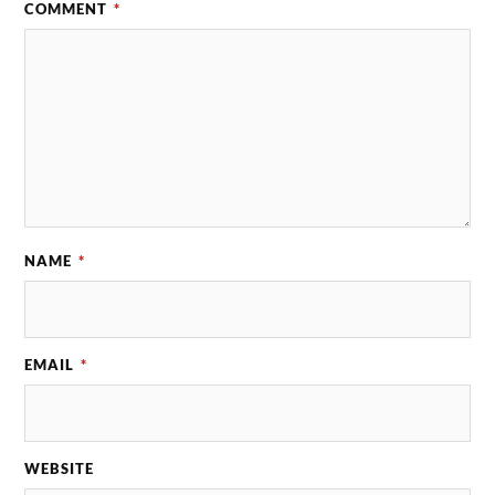
COMMENT
*
NAME
*
EMAIL
*
WEBSITE