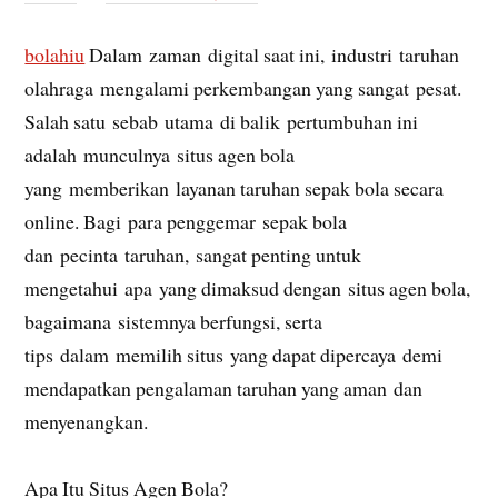
bolahiu
Dalam zaman digital saat ini, industri taruhan
olahraga mengalami perkembangan yang sangat pesat.
Salah satu sebab utama di balik pertumbuhan ini
adalah munculnya situs agen bola
yang memberikan layanan taruhan sepak bola secara
online. Bagi para penggemar sepak bola
dan pecinta taruhan, sangat penting untuk
mengetahui apa yang dimaksud dengan situs agen bola,
bagaimana sistemnya berfungsi, serta
tips dalam memilih situs yang dapat dipercaya demi
mendapatkan pengalaman taruhan yang aman dan
menyenangkan.
Apa Itu Situs Agen Bola?