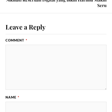
Seru
Leave a Reply
COMMENT
*
NAME
*