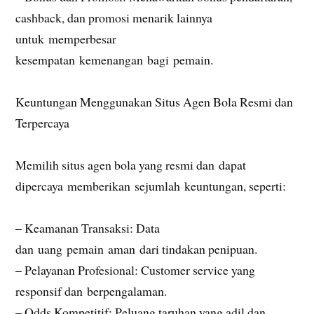
cashback, dan promosi menarik lainnya
untuk memperbesar
kesempatan kemenangan bagi pemain.
Keuntungan Menggunakan Situs Agen Bola Resmi dan
Terpercaya
Memilih situs agen bola yang resmi dan dapat
dipercaya memberikan sejumlah keuntungan, seperti:
– Keamanan Transaksi: Data
dan uang pemain aman dari tindakan penipuan.
– Pelayanan Profesional: Customer service yang
responsif dan berpengalaman.
– Odds Kompetitif: Peluang taruhan yang adil dan