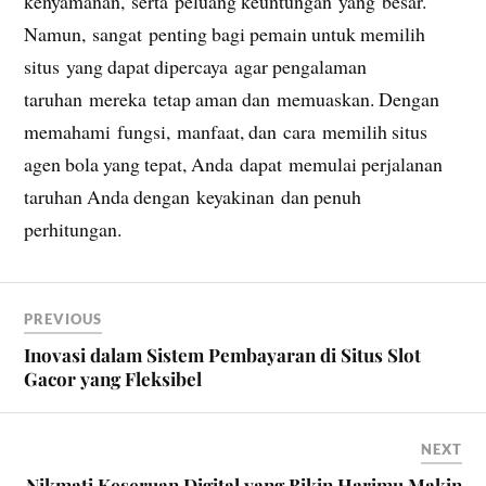
kenyamanan, serta peluang keuntungan yang besar.
Namun, sangat penting bagi pemain untuk memilih
situs yang dapat dipercaya agar pengalaman
taruhan mereka tetap aman dan memuaskan. Dengan
memahami fungsi, manfaat, dan cara memilih situs
agen bola yang tepat, Anda dapat memulai perjalanan
taruhan Anda dengan keyakinan dan penuh
perhitungan.
PREVIOUS
Inovasi dalam Sistem Pembayaran di Situs Slot
Gacor yang Fleksibel
NEXT
Nikmati Keseruan Digital yang Bikin Harimu Makin