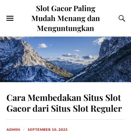
Slot Gacor Paling
Mudah Menang dan
Menguntungkan
Cara Membedakan Situs Slot
Gacor dari Situs Slot Reguler
ADMIN
SEPTEMBER 10, 2025