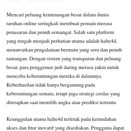
Mencari peluang kemenangan besar dalam dunia
taruhan online seringkali membuat pemain merasa
penasaran dan penuh semangat. Salah satu platform
yang tengah menjadi perhatian utama adalah halte4d,
menawarkan pengalaman bermain yang seru dan penuh
tantangan. Dengan sistem yang transparan dan peluang
besar, para penggemar judi daring merasa yakin untuk
mencoba keberuntungan mereka di dalamnya.
Keberhasilan tidak hanya bergantung pada
keberuntungan semata, tetapi juga strategi cerdas yang
diterapkan saat memilih angka atau prediksi tertentu.
Keunggulan utama halte4d terletak pada kemudahan
akses dan fitur inovatif yang disediakan. Pengguna dapat