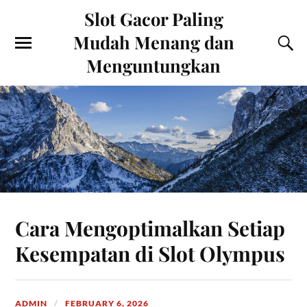
Slot Gacor Paling
Mudah Menang dan
Menguntungkan
Cara Mengoptimalkan Setiap
Kesempatan di Slot Olympus
ADMIN
FEBRUARY 6, 2026