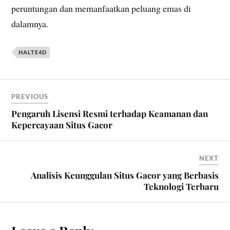
peruntungan dan memanfaatkan peluang emas di
dalamnya.
HALTE4D
PREVIOUS
Pengaruh Lisensi Resmi terhadap Keamanan dan
Kepercayaan Situs Gacor
NEXT
Analisis Keunggulan Situs Gacor yang Berbasis
Teknologi Terbaru