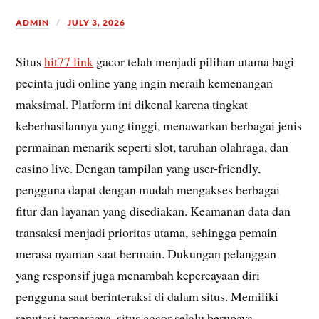
ADMIN
JULY 3, 2026
Situs
hit77 link
gacor telah menjadi pilihan utama bagi
pecinta judi online yang ingin meraih kemenangan
maksimal. Platform ini dikenal karena tingkat
keberhasilannya yang tinggi, menawarkan berbagai jenis
permainan menarik seperti slot, taruhan olahraga, dan
casino live. Dengan tampilan yang user-friendly,
pengguna dapat dengan mudah mengakses berbagai
fitur dan layanan yang disediakan. Keamanan data dan
transaksi menjadi prioritas utama, sehingga pemain
merasa nyaman saat bermain. Dukungan pelanggan
yang responsif juga menambah kepercayaan diri
pengguna saat berinteraksi di dalam situs. Memiliki
reputasi terpercaya, situs gacor selalu berupaya