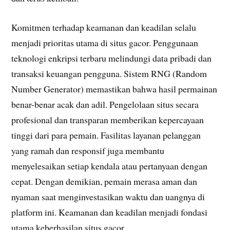
Komitmen terhadap keamanan dan keadilan selalu
menjadi prioritas utama di situs gacor. Penggunaan
teknologi enkripsi terbaru melindungi data pribadi dan
transaksi keuangan pengguna. Sistem RNG (Random
Number Generator) memastikan bahwa hasil permainan
benar-benar acak dan adil. Pengelolaan situs secara
profesional dan transparan memberikan kepercayaan
tinggi dari para pemain. Fasilitas layanan pelanggan
yang ramah dan responsif juga membantu
menyelesaikan setiap kendala atau pertanyaan dengan
cepat. Dengan demikian, pemain merasa aman dan
nyaman saat menginvestasikan waktu dan uangnya di
platform ini. Keamanan dan keadilan menjadi fondasi
utama keberhasilan situs gacor.