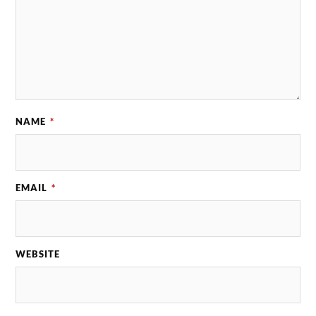
NAME
*
EMAIL
*
WEBSITE