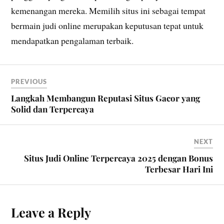
kemenangan mereka. Memilih situs ini sebagai tempat
bermain judi online merupakan keputusan tepat untuk
mendapatkan pengalaman terbaik.
PREVIOUS
Langkah Membangun Reputasi Situs Gacor yang
Solid dan Terpercaya
NEXT
Situs Judi Online Terpercaya 2025 dengan Bonus
Terbesar Hari Ini
Leave a Reply