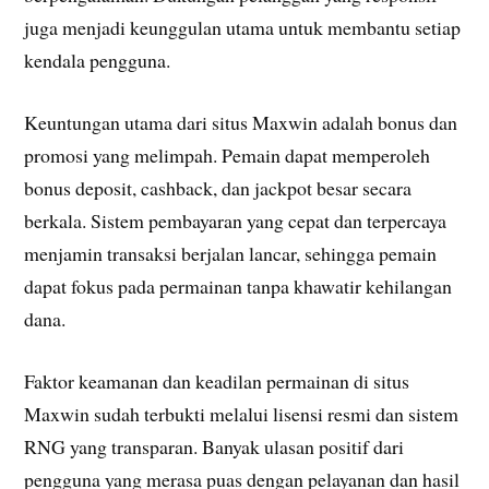
juga menjadi keunggulan utama untuk membantu setiap
kendala pengguna.
Keuntungan utama dari situs Maxwin adalah bonus dan
promosi yang melimpah. Pemain dapat memperoleh
bonus deposit, cashback, dan jackpot besar secara
berkala. Sistem pembayaran yang cepat dan terpercaya
menjamin transaksi berjalan lancar, sehingga pemain
dapat fokus pada permainan tanpa khawatir kehilangan
dana.
Faktor keamanan dan keadilan permainan di situs
Maxwin sudah terbukti melalui lisensi resmi dan sistem
RNG yang transparan. Banyak ulasan positif dari
pengguna yang merasa puas dengan pelayanan dan hasil