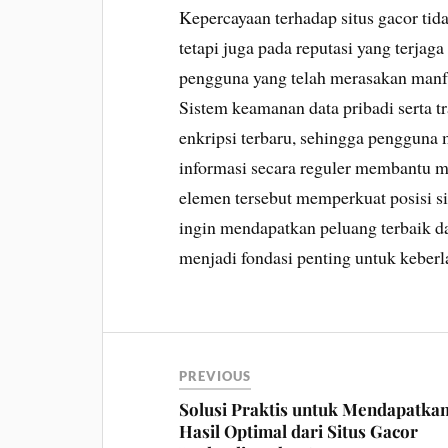
Kepercayaan terhadap situs gacor tid
tetapi juga pada reputasi yang terjaga
pengguna yang telah merasakan manfaa
Sistem keamanan data pribadi serta t
enkripsi terbaru, sehingga pengguna 
informasi secara reguler membantu m
elemen tersebut memperkuat posisi si
ingin mendapatkan peluang terbaik da
menjadi fondasi penting untuk keber
PREVIOUS
Solusi Praktis untuk Mendapatka
Hasil Optimal dari Situs Gacor