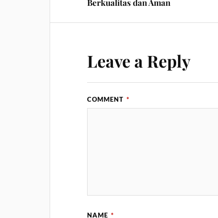
Berkualitas dan Aman
Leave a Reply
COMMENT
*
NAME
*