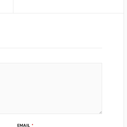
EMAIL
*