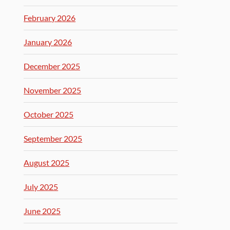
February 2026
January 2026
December 2025
November 2025
October 2025
September 2025
August 2025
July 2025
June 2025