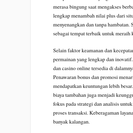
merasa bingung saat mengakses berba
lengkap menambah nilai plus dari si
menyenangkan dan tanpa hambatan. S
sebagai tempat terbaik untuk meraih 
Selain faktor keamanan dan kecepatan,
permainan yang lengkap dan inovatif. 
dan casino online tersedia di dalamn
Penawaran bonus dan promosi menari
mendapatkan keuntungan lebih besar. 
biaya tambahan juga menjadi keunggu
fokus pada strategi dan analisis unt
proses transaksi. Keberagaman layan
banyak kalangan.