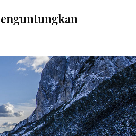
Menguntungkan