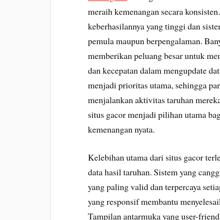
meraih kemenangan secara konsisten. 
keberhasilannya yang tinggi dan sis
pemula maupun berpengalaman. Bany
memberikan peluang besar untuk mem
dan kecepatan dalam mengupdate dat
menjadi prioritas utama, sehingga par
menjalankan aktivitas taruhan mereka
situs gacor menjadi pilihan utama ba
kemenangan nyata.
Kelebihan utama dari situs gacor ter
data hasil taruhan. Sistem yang ca
yang paling valid dan terpercaya seti
yang responsif membantu menyelesaik
Tampilan antarmuka yang user-frien