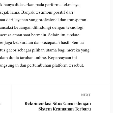
ak hanya didasarkan pada performa teknisnya,
 sejak lama. Banyak testimoni positif dari
t dari layanan yang profesional dan transparan.
ransaksi keuangan dilindungi dengan teknologi
merasa aman saat bermain. Selain itu, update
enjaga keakuratan dan kecepatan hasil. Semua
tus gacor sebagai pilihan utama bagi mereka yang
lam dunia taruhan online. Kepercayaan ini
langsungan dan pertumbuhan platform tersebut.
NEXT
n
Rekomendasi Situs Gacor dengan
Sistem Keamanan Terbaru