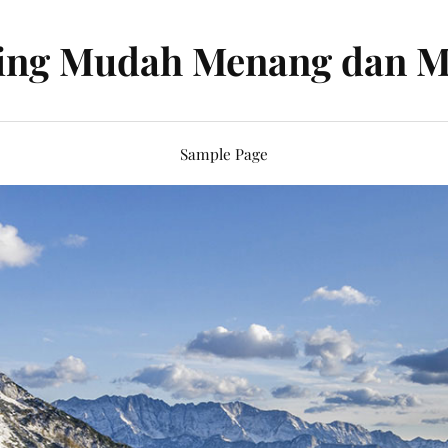
aling Mudah Menang dan 
Sample Page