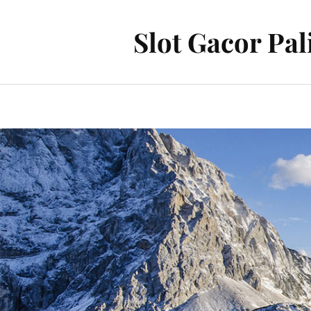
Slot Gacor P