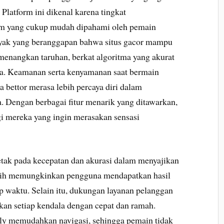
Platform ini dikenal karena tingkat
tem yang cukup mudah dipahami oleh pemain
ak yang beranggapan bahwa situs gacor mampu
enangkan taruhan, berkat algoritma yang akurat
a. Keamanan serta kenyamanan saat bermain
a bettor merasa lebih percaya diri dalam
. Dengan berbagai fitur menarik yang ditawarkan,
gi mereka yang ingin merasakan sensasi
letak pada kecepatan dan akurasi dalam menyajikan
nggih memungkinkan pengguna mendapatkan hasil
ap waktu. Selain itu, dukungan layanan pelanggan
an setiap kendala dengan cepat dan ramah.
dly memudahkan navigasi, sehingga pemain tidak