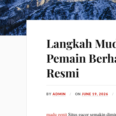
Langkah Mud
Pemain Berha
Resmi
BY
ADMIN
ON
JUNE 19, 2026
madu genit
Situs gacor semakin dimin