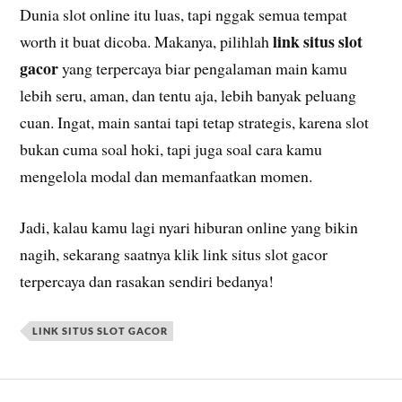
Dunia slot online itu luas, tapi nggak semua tempat
link situs slot
worth it buat dicoba. Makanya, pilihlah
gacor
yang terpercaya biar pengalaman main kamu
lebih seru, aman, dan tentu aja, lebih banyak peluang
cuan. Ingat, main santai tapi tetap strategis, karena slot
bukan cuma soal hoki, tapi juga soal cara kamu
mengelola modal dan memanfaatkan momen.
Jadi, kalau kamu lagi nyari hiburan online yang bikin
nagih, sekarang saatnya klik link situs slot gacor
terpercaya dan rasakan sendiri bedanya!
LINK SITUS SLOT GACOR