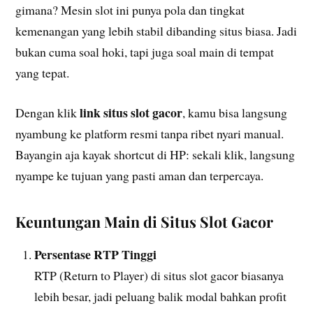
gimana? Mesin slot ini punya pola dan tingkat
kemenangan yang lebih stabil dibanding situs biasa. Jadi
bukan cuma soal hoki, tapi juga soal main di tempat
yang tepat.
link situs slot gacor
Dengan klik
, kamu bisa langsung
nyambung ke platform resmi tanpa ribet nyari manual.
Bayangin aja kayak shortcut di HP: sekali klik, langsung
nyampe ke tujuan yang pasti aman dan terpercaya.
Keuntungan Main di Situs Slot Gacor
Persentase RTP Tinggi
RTP (Return to Player) di situs slot gacor biasanya
lebih besar, jadi peluang balik modal bahkan profit