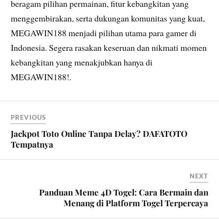
beragam pilihan permainan, fitur kebangkitan yang
menggembirakan, serta dukungan komunitas yang kuat,
MEGAWIN188 menjadi pilihan utama para gamer di
Indonesia. Segera rasakan keseruan dan nikmati momen
kebangkitan yang menakjubkan hanya di
MEGAWIN188!.
PREVIOUS
Jackpot Toto Online Tanpa Delay? DAFATOTO
Tempatnya
NEXT
Panduan Meme 4D Togel: Cara Bermain dan
Menang di Platform Togel Terpercaya