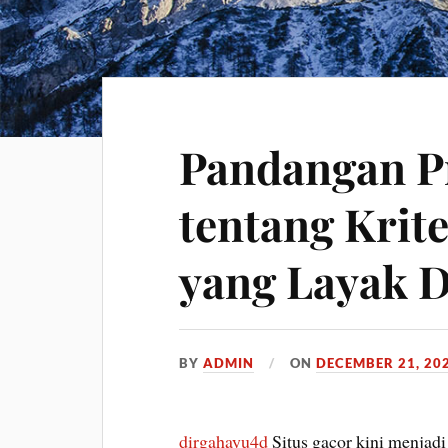
Pandangan Pr
tentang Krite
yang Layak D
BY
ADMIN
ON
DECEMBER 21, 20
dirgahayu4d
Situs gacor kini menjadi 