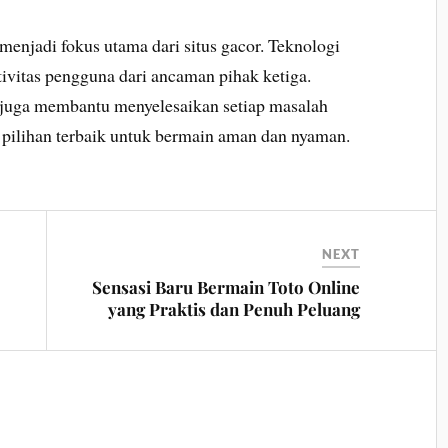
menjadi fokus utama dari situs gacor. Teknologi
tivitas pengguna dari ancaman pihak ketiga.
juga membantu menyelesaikan setiap masalah
 pilihan terbaik untuk bermain aman dan nyaman.
NEXT
Sensasi Baru Bermain Toto Online
yang Praktis dan Penuh Peluang