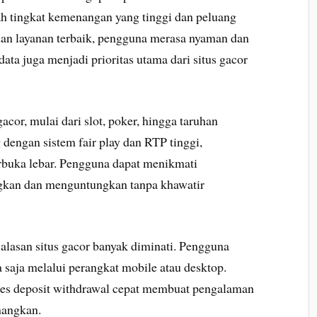
ah tingkat kemenangan yang tinggi dan peluang
dan layanan terbaik, pengguna merasa nyaman dan
ata juga menjadi prioritas utama dari situs gacor
acor, mulai dari slot, poker, hingga taruhan
 dengan sistem fair play dan RTP tinggi,
rbuka lebar. Pengguna dapat menikmati
kan dan menguntungkan tanpa khawatir
alasan situs gacor banyak diminati. Pengguna
 saja melalui perangkat mobile atau desktop.
ses deposit withdrawal cepat membuat pengalaman
nangkan.