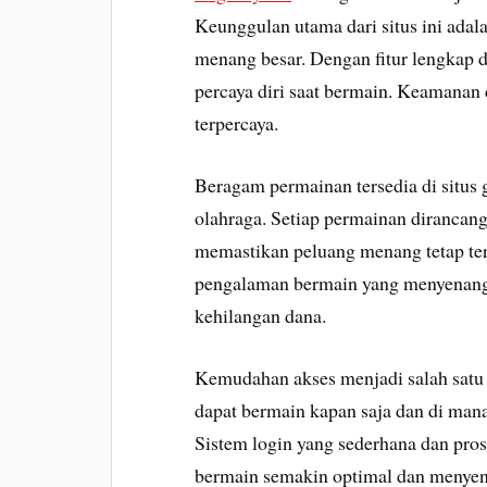
Keunggulan utama dari situs ini adal
menang besar. Dengan fitur lengkap 
percaya diri saat bermain. Keamanan d
terpercaya.
Beragam permainan tersedia di situs g
olahraga. Setiap permainan dirancang
memastikan peluang menang tetap te
pengalaman bermain yang menyenang
kehilangan dana.
Kemudahan akses menjadi salah satu 
dapat bermain kapan saja dan di mana
Sistem login yang sederhana dan pro
bermain semakin optimal dan menye