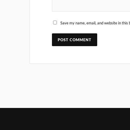
Save my name, email, and website in this 