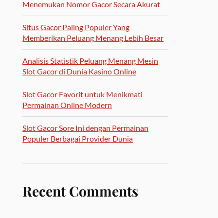
Menemukan Nomor Gacor Secara Akurat
Situs Gacor Paling Populer Yang
Memberikan Peluang Menang Lebih Besar
Analisis Statistik Peluang Menang Mesin
Slot Gacor di Dunia Kasino Online
Slot Gacor Favorit untuk Menikmati
Permainan Online Modern
Slot Gacor Sore Ini dengan Permainan
Populer Berbagai Provider Dunia
Recent Comments