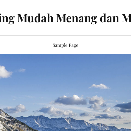
aling Mudah Menang dan 
Sample Page