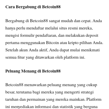
Cara Bergabung di Betcoin88
Bergabung di Betcoin88 sangat mudah dan cepat. Anda
hanya perlu mendaftar melalui situs resmi mereka,
mengisi formulir pendaftaran, dan melakukan deposit
pertama menggunakan Bitcoin atau kripto pilihan Anda.
Setelah akun Anda aktif, Anda dapat mulai menikmati
semua fitur yang ditawarkan oleh platform ini.
Peluang Menang di Betcoin88
Betcoin88 menawarkan peluang menang yang cukup
besar, terutama bagi mereka yang mengerti strategi
taruhan dan permainan yang mereka mainkan. Platform
ini menyediakan informasi dan statistik yang berguna