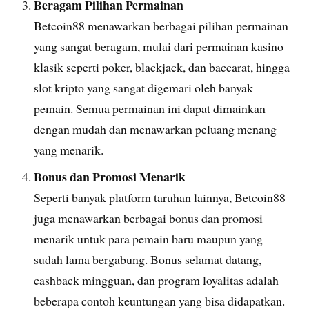
Beragam Pilihan Permainan
Betcoin88 menawarkan berbagai pilihan permainan
yang sangat beragam, mulai dari permainan kasino
klasik seperti poker, blackjack, dan baccarat, hingga
slot kripto yang sangat digemari oleh banyak
pemain. Semua permainan ini dapat dimainkan
dengan mudah dan menawarkan peluang menang
yang menarik.
Bonus dan Promosi Menarik
Seperti banyak platform taruhan lainnya, Betcoin88
juga menawarkan berbagai bonus dan promosi
menarik untuk para pemain baru maupun yang
sudah lama bergabung. Bonus selamat datang,
cashback mingguan, dan program loyalitas adalah
beberapa contoh keuntungan yang bisa didapatkan.