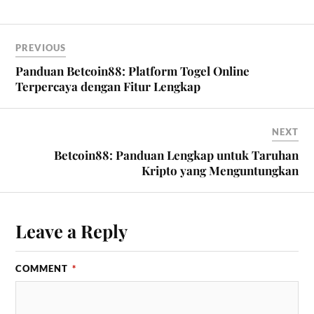
PREVIOUS
Panduan Betcoin88: Platform Togel Online
Terpercaya dengan Fitur Lengkap
NEXT
Betcoin88: Panduan Lengkap untuk Taruhan
Kripto yang Menguntungkan
Leave a Reply
COMMENT
*