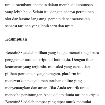
untuk membantu pemain dalam membuat keputusan
yang lebih baik. Selain itu, dengan adanya permainan
slot dan kasino langsung, pemain dapat merasakan
sensasi taruhan yang lebih seru dan nyata.
Kesimpulan
Betcoin88 adalah pilihan yang sangat menarik bagi para
penggemar taruhan kripto di Indonesia. Dengan fitur
keamanan yang terjamin, transaksi yang cepat, dan
pilihan permainan yang beragam, platform ini
menawarkan pengalaman taruhan online yang
menyenangkan dan aman. Jika Anda tertarik untuk
mencoba peruntungan Anda dalam dunia taruhan kripto,
Betcoin88 adalah tempat yang tepat untuk memulai.