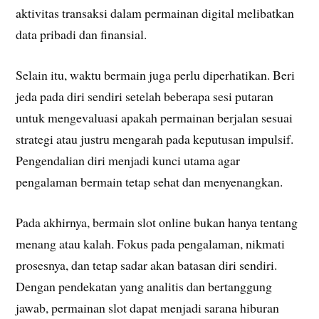
aktivitas transaksi dalam permainan digital melibatkan
data pribadi dan finansial.
Selain itu, waktu bermain juga perlu diperhatikan. Beri
jeda pada diri sendiri setelah beberapa sesi putaran
untuk mengevaluasi apakah permainan berjalan sesuai
strategi atau justru mengarah pada keputusan impulsif.
Pengendalian diri menjadi kunci utama agar
pengalaman bermain tetap sehat dan menyenangkan.
Pada akhirnya, bermain slot online bukan hanya tentang
menang atau kalah. Fokus pada pengalaman, nikmati
prosesnya, dan tetap sadar akan batasan diri sendiri.
Dengan pendekatan yang analitis dan bertanggung
jawab, permainan slot dapat menjadi sarana hiburan