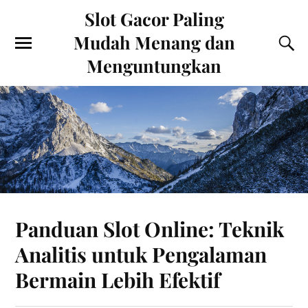
Slot Gacor Paling
Mudah Menang dan
Menguntungkan
Panduan Slot Online: Teknik
Analitis untuk Pengalaman
Bermain Lebih Efektif