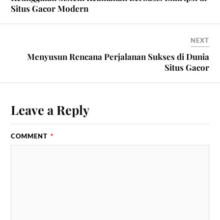
Situs Gacor Modern
NEXT
Menyusun Rencana Perjalanan Sukses di Dunia
Situs Gacor
Leave a Reply
COMMENT
*