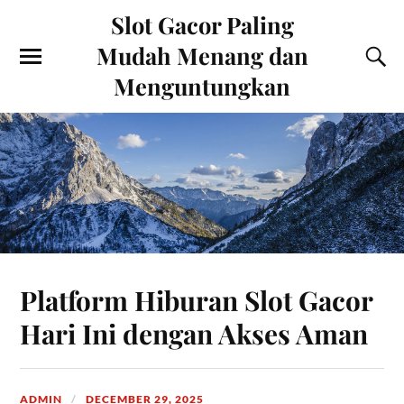
Slot Gacor Paling
Mudah Menang dan
Menguntungkan
Platform Hiburan Slot Gacor
Hari Ini dengan Akses Aman
ADMIN
DECEMBER 29, 2025