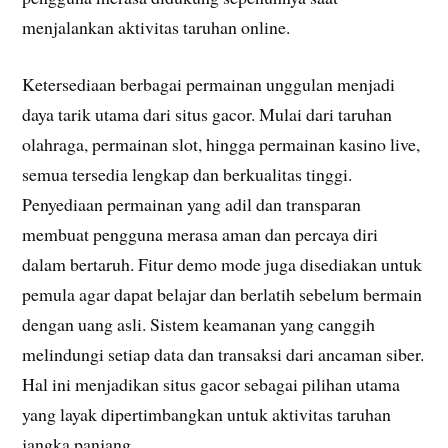
menjalankan aktivitas taruhan online.
Ketersediaan berbagai permainan unggulan menjadi
daya tarik utama dari situs gacor. Mulai dari taruhan
olahraga, permainan slot, hingga permainan kasino live,
semua tersedia lengkap dan berkualitas tinggi.
Penyediaan permainan yang adil dan transparan
membuat pengguna merasa aman dan percaya diri
dalam bertaruh. Fitur demo mode juga disediakan untuk
pemula agar dapat belajar dan berlatih sebelum bermain
dengan uang asli. Sistem keamanan yang canggih
melindungi setiap data dan transaksi dari ancaman siber.
Hal ini menjadikan situs gacor sebagai pilihan utama
yang layak dipertimbangkan untuk aktivitas taruhan
jangka panjang.