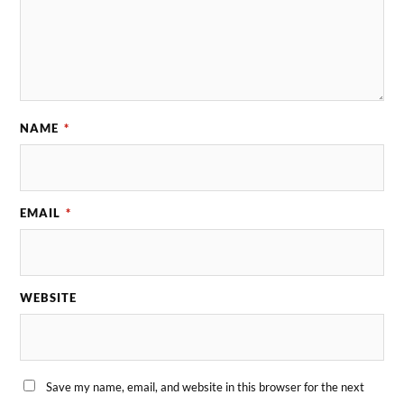
NAME
*
EMAIL
*
WEBSITE
Save my name, email, and website in this browser for the next