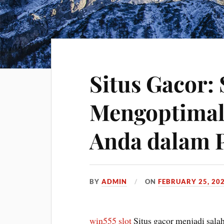
Situs Gacor: 
Mengoptimal
Anda dalam P
BY
ADMIN
ON
FEBRUARY 25, 20
win555 slot
Situs gacor menjadi salah