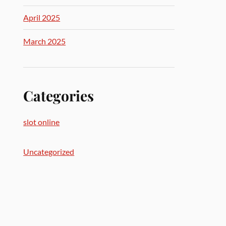
April 2025
March 2025
Categories
slot online
Uncategorized