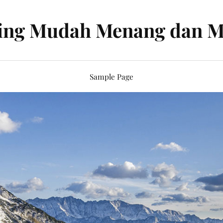
aling Mudah Menang dan 
Sample Page