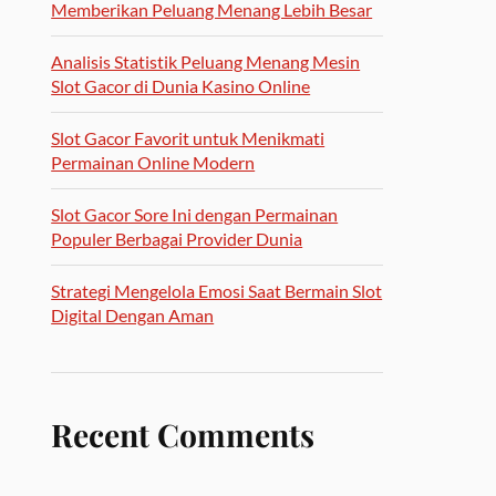
Memberikan Peluang Menang Lebih Besar
Analisis Statistik Peluang Menang Mesin
Slot Gacor di Dunia Kasino Online
Slot Gacor Favorit untuk Menikmati
Permainan Online Modern
Slot Gacor Sore Ini dengan Permainan
Populer Berbagai Provider Dunia
Strategi Mengelola Emosi Saat Bermain Slot
Digital Dengan Aman
Recent Comments