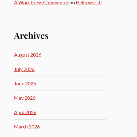
A WordPress Commenter
on
Hello world!
Archives
August 2026
July 2026
June 2026
May 2026
April 2026
March 2026