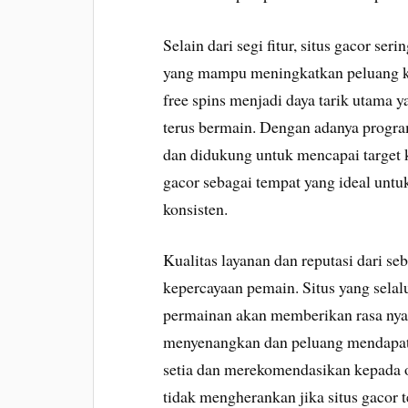
Selain dari segi fitur, situs gacor s
yang mampu meningkatkan peluang k
free spins menjadi daya tarik utama
terus bermain. Dengan adanya program
dan didukung untuk mencapai target k
gacor sebagai tempat yang ideal unt
konsisten.
Kualitas layanan dan reputasi dari se
kepercayaan pemain. Situs yang sela
permainan akan memberikan rasa ny
menyenangkan dan peluang mendapat
setia dan merekomendasikan kepada o
tidak mengherankan jika situs gacor