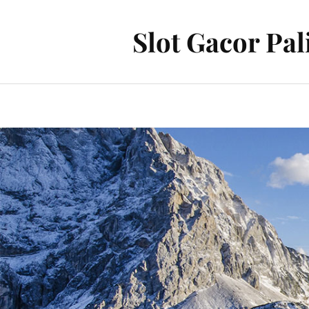
Slot Gacor P