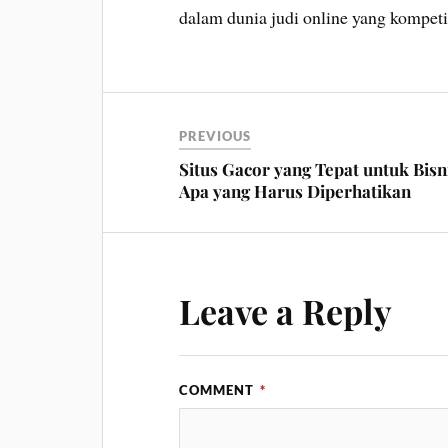
dalam dunia judi online yang kompetit
PREVIOUS
Situs Gacor yang Tepat untuk Bisn
Apa yang Harus Diperhatikan
Leave a Reply
COMMENT
*