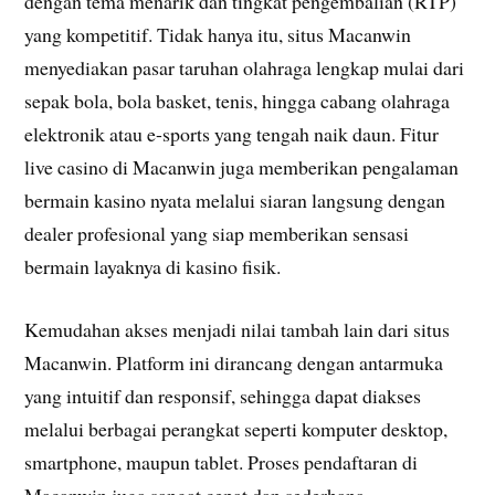
dengan tema menarik dan tingkat pengembalian (RTP)
yang kompetitif. Tidak hanya itu, situs Macanwin
menyediakan pasar taruhan olahraga lengkap mulai dari
sepak bola, bola basket, tenis, hingga cabang olahraga
elektronik atau e-sports yang tengah naik daun. Fitur
live casino di Macanwin juga memberikan pengalaman
bermain kasino nyata melalui siaran langsung dengan
dealer profesional yang siap memberikan sensasi
bermain layaknya di kasino fisik.
Kemudahan akses menjadi nilai tambah lain dari situs
Macanwin. Platform ini dirancang dengan antarmuka
yang intuitif dan responsif, sehingga dapat diakses
melalui berbagai perangkat seperti komputer desktop,
smartphone, maupun tablet. Proses pendaftaran di
Macanwin juga sangat cepat dan sederhana,