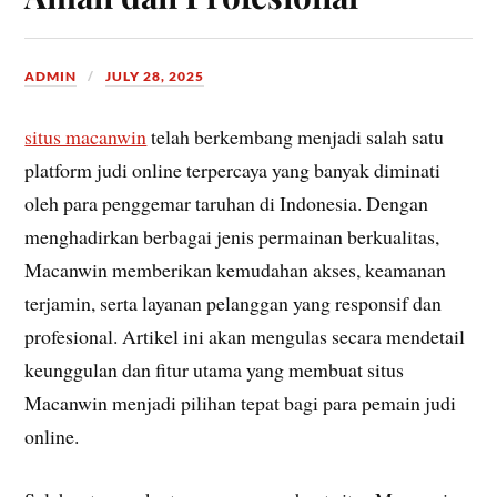
ADMIN
JULY 28, 2025
situs macanwin
telah berkembang menjadi salah satu
platform judi online terpercaya yang banyak diminati
oleh para penggemar taruhan di Indonesia. Dengan
menghadirkan berbagai jenis permainan berkualitas,
Macanwin memberikan kemudahan akses, keamanan
terjamin, serta layanan pelanggan yang responsif dan
profesional. Artikel ini akan mengulas secara mendetail
keunggulan dan fitur utama yang membuat situs
Macanwin menjadi pilihan tepat bagi para pemain judi
online.