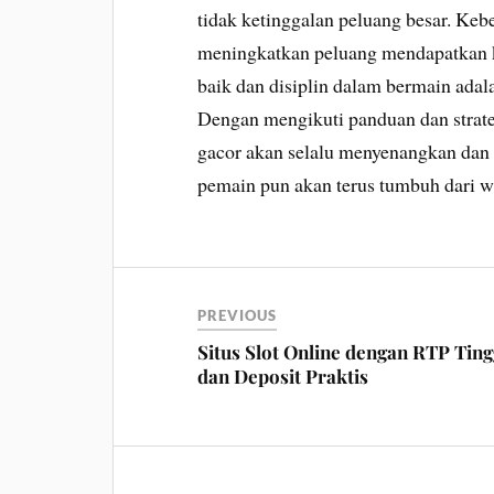
tidak ketinggalan peluang besar. Ke
meningkatkan peluang mendapatkan 
baik dan disiplin dalam bermain adal
Dengan mengikuti panduan dan strateg
gacor akan selalu menyenangkan dan 
pemain pun akan terus tumbuh dari w
PREVIOUS
Situs Slot Online dengan RTP Ting
dan Deposit Praktis