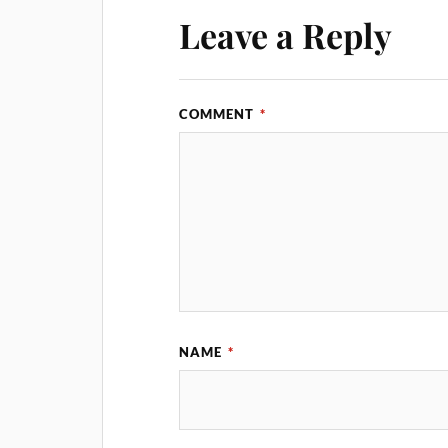
Leave a Reply
COMMENT
*
NAME
*