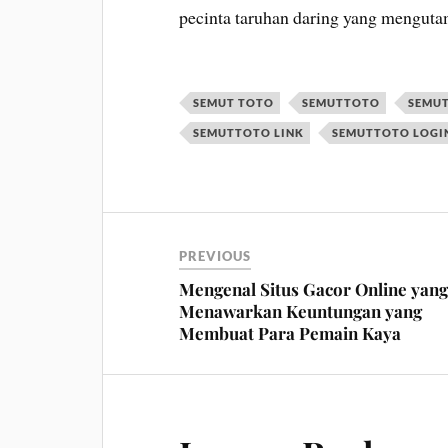
pecinta taruhan daring yang mengut
SEMUT TOTO
SEMUTTOTO
SEMUT
SEMUTTOTO LINK
SEMUTTOTO LOGI
PREVIOUS
Mengenal Situs Gacor Online yan
Menawarkan Keuntungan yang
Membuat Para Pemain Kaya