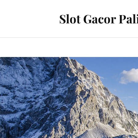
Slot Gacor P