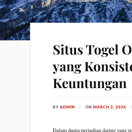
Situs Togel 
yang Konsis
Keuntungan
BY
ADMIN
ON
MARCH 2, 2026
Dalam dunia perjudian daring yang t