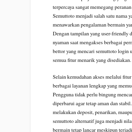
terpercaya sangat memegang peranan 
Semuttoto menjadi salah satu nama y
menawarkan pengalaman bermain ya
Dengan tampilan yang user-friendly 
nyaman saat mengakses berbagai perm
bettor yang mencari semuttoto login
semua fitur menarik yang disediakan.
Selain kemudahan akses melalui fitur
berbagai layanan lengkap yang memud
Pengguna tidak perlu bingung mencari
diperbarui agar tetap aman dan stabi
melakukan deposit, penarikan, maup
semuttoto alternatif juga menjadi n
bermain tetap lancar meskipun terjadi