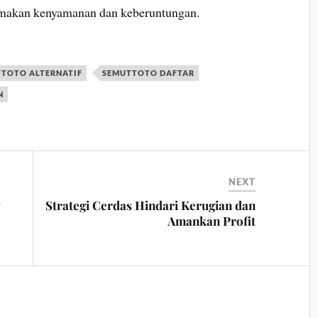
amakan kenyamanan dan keberuntungan.
TOTO ALTERNATIF
SEMUTTOTO DAFTAR
N
NEXT
g
Strategi Cerdas Hindari Kerugian dan
Amankan Profit