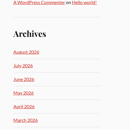
A WordPress Commenter
on
Hello world!
Archives
August 2026
July 2026
June 2026
May 2026
April 2026
March 2026