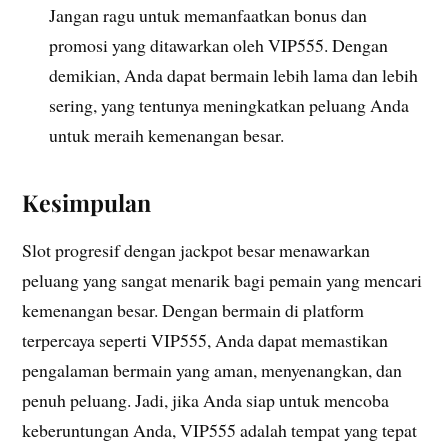
Jangan ragu untuk memanfaatkan bonus dan
promosi yang ditawarkan oleh VIP555. Dengan
demikian, Anda dapat bermain lebih lama dan lebih
sering, yang tentunya meningkatkan peluang Anda
untuk meraih kemenangan besar.
Kesimpulan
Slot progresif dengan jackpot besar menawarkan
peluang yang sangat menarik bagi pemain yang mencari
kemenangan besar. Dengan bermain di platform
terpercaya seperti VIP555, Anda dapat memastikan
pengalaman bermain yang aman, menyenangkan, dan
penuh peluang. Jadi, jika Anda siap untuk mencoba
keberuntungan Anda, VIP555 adalah tempat yang tepat