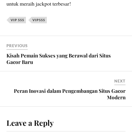
untuk meraih jackpot terbesar!
VIP 555
VIP555
PREVIOUS
Kisah Pemain Sukses yang Berawal dari Situs
Gacor Baru
NEXT
Peran Inovasi dalam Pengembangan Situs Gacor
Modern
Leave a Reply