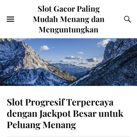
Slot Gacor Paling
Mudah Menang dan
Menguntungkan
Slot Progresif Terpercaya
dengan Jackpot Besar untuk
Peluang Menang