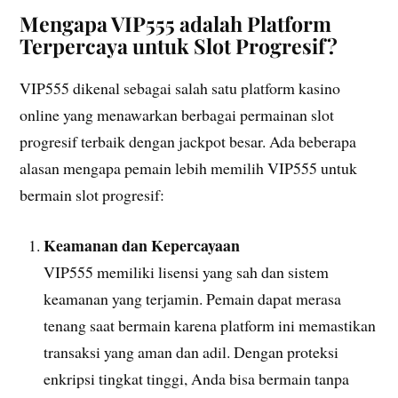
Mengapa VIP555 adalah Platform
Terpercaya untuk Slot Progresif?
VIP555 dikenal sebagai salah satu platform kasino
online yang menawarkan berbagai permainan slot
progresif terbaik dengan jackpot besar. Ada beberapa
alasan mengapa pemain lebih memilih VIP555 untuk
bermain slot progresif:
Keamanan dan Kepercayaan
VIP555 memiliki lisensi yang sah dan sistem
keamanan yang terjamin. Pemain dapat merasa
tenang saat bermain karena platform ini memastikan
transaksi yang aman dan adil. Dengan proteksi
enkripsi tingkat tinggi, Anda bisa bermain tanpa