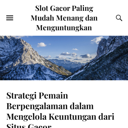
Slot Gacor Paling
Mudah Menang dan
Menguntungkan
Strategi Pemain
Berpengalaman dalam
Mengelola Keuntungan dari
Situs Gacor