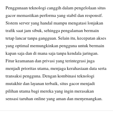
Penggunaan teknologi canggih dalam pengelolaan situs
gacor memastikan performa yang stabil dan responsif.
Sistem server yang handal mampu mengatasi lonjakan
trafik saat jam sibuk, sehingga pengalaman bermain
tetap lancar tanpa gangguan. Selain itu, kecepatan akses
yang optimal memungkinkan pengguna untuk bermain
kapan saja dan di mana saja tanpa kendala jaringan.
Fitur keamanan dan privasi yang terintegrasi juga
menjadi prioritas utama, menjaga kerahasiaan data serta
transaksi pengguna. Dengan kombinasi teknologi
mutakhir dan layanan terbaik, situs gacor menjadi
pilihan utama bagi mereka yang ingin merasakan
sensasi taruhan online yang aman dan menyenangkan.