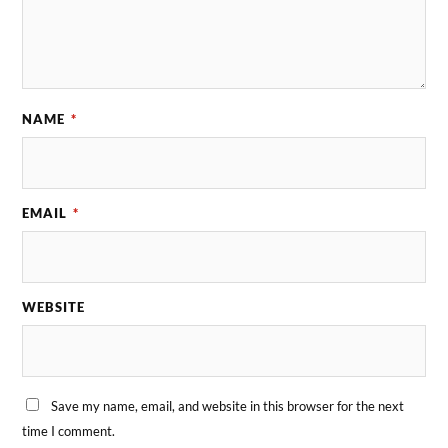
NAME
*
EMAIL
*
WEBSITE
Save my name, email, and website in this browser for the next
time I comment.