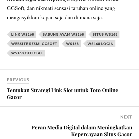
GGSoft, dan nikmati sensasi taruhan online yang
mengasyikkan kapan saja dan di mana saja.
LINK WS168
SABUNG AYAM WS168
SITUS WS168
WEBSITE RESMI GGSOFT
WS168
WS168 LOGIN
WS168 OFFICIAL
PREVIOUS
Temukan Strategi Link Slot untuk Toto Online
Gacor
NEXT
Peran Media Digital dalam Meningkatkan
Kepercayaan Situs Gacor