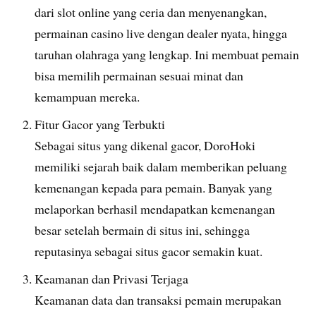
dari slot online yang ceria dan menyenangkan,
permainan casino live dengan dealer nyata, hingga
taruhan olahraga yang lengkap. Ini membuat pemain
bisa memilih permainan sesuai minat dan
kemampuan mereka.
Fitur Gacor yang Terbukti
Sebagai situs yang dikenal gacor, DoroHoki
memiliki sejarah baik dalam memberikan peluang
kemenangan kepada para pemain. Banyak yang
melaporkan berhasil mendapatkan kemenangan
besar setelah bermain di situs ini, sehingga
reputasinya sebagai situs gacor semakin kuat.
Keamanan dan Privasi Terjaga
Keamanan data dan transaksi pemain merupakan