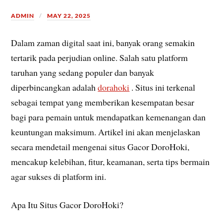
ADMIN
MAY 22, 2025
Dalam zaman digital saat ini, banyak orang semakin
tertarik pada perjudian online. Salah satu platform
taruhan yang sedang populer dan banyak
diperbincangkan adalah
dorahoki
. Situs ini terkenal
sebagai tempat yang memberikan kesempatan besar
bagi para pemain untuk mendapatkan kemenangan dan
keuntungan maksimum. Artikel ini akan menjelaskan
secara mendetail mengenai situs Gacor DoroHoki,
mencakup kelebihan, fitur, keamanan, serta tips bermain
agar sukses di platform ini.
Apa Itu Situs Gacor DoroHoki?