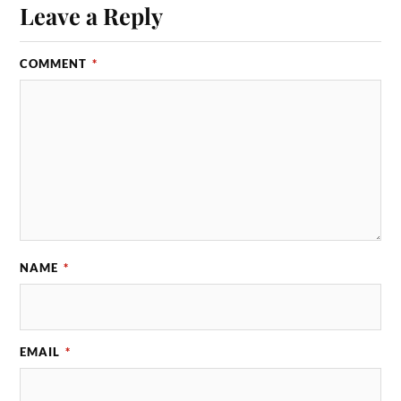
Leave a Reply
COMMENT
*
NAME
*
EMAIL
*