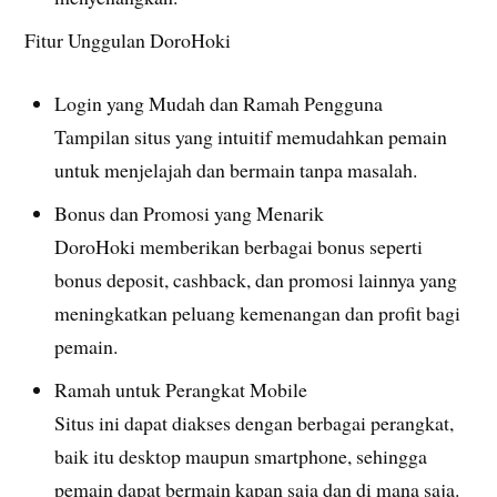
Fitur Unggulan DoroHoki
Login yang Mudah dan Ramah Pengguna
Tampilan situs yang intuitif memudahkan pemain
untuk menjelajah dan bermain tanpa masalah.
Bonus dan Promosi yang Menarik
DoroHoki memberikan berbagai bonus seperti
bonus deposit, cashback, dan promosi lainnya yang
meningkatkan peluang kemenangan dan profit bagi
pemain.
Ramah untuk Perangkat Mobile
Situs ini dapat diakses dengan berbagai perangkat,
baik itu desktop maupun smartphone, sehingga
pemain dapat bermain kapan saja dan di mana saja.