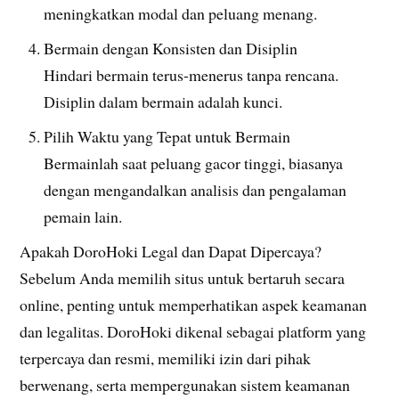
meningkatkan modal dan peluang menang.
Bermain dengan Konsisten dan Disiplin
Hindari bermain terus-menerus tanpa rencana.
Disiplin dalam bermain adalah kunci.
Pilih Waktu yang Tepat untuk Bermain
Bermainlah saat peluang gacor tinggi, biasanya
dengan mengandalkan analisis dan pengalaman
pemain lain.
Apakah DoroHoki Legal dan Dapat Dipercaya?
Sebelum Anda memilih situs untuk bertaruh secara
online, penting untuk memperhatikan aspek keamanan
dan legalitas. DoroHoki dikenal sebagai platform yang
terpercaya dan resmi, memiliki izin dari pihak
berwenang, serta mempergunakan sistem keamanan