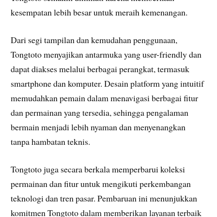
kesempatan lebih besar untuk meraih kemenangan.
Dari segi tampilan dan kemudahan penggunaan,
Tongtoto menyajikan antarmuka yang user-friendly dan
dapat diakses melalui berbagai perangkat, termasuk
smartphone dan komputer. Desain platform yang intuitif
memudahkan pemain dalam menavigasi berbagai fitur
dan permainan yang tersedia, sehingga pengalaman
bermain menjadi lebih nyaman dan menyenangkan
tanpa hambatan teknis.
Tongtoto juga secara berkala memperbarui koleksi
permainan dan fitur untuk mengikuti perkembangan
teknologi dan tren pasar. Pembaruan ini menunjukkan
komitmen Tongtoto dalam memberikan layanan terbaik