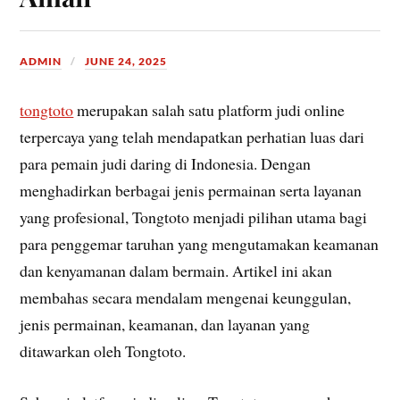
ADMIN
JUNE 24, 2025
tongtoto
merupakan salah satu platform judi online
terpercaya yang telah mendapatkan perhatian luas dari
para pemain judi daring di Indonesia. Dengan
menghadirkan berbagai jenis permainan serta layanan
yang profesional, Tongtoto menjadi pilihan utama bagi
para penggemar taruhan yang mengutamakan keamanan
dan kenyamanan dalam bermain. Artikel ini akan
membahas secara mendalam mengenai keunggulan,
jenis permainan, keamanan, dan layanan yang
ditawarkan oleh Tongtoto.