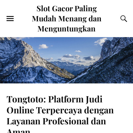
Slot Gacor Paling
Mudah Menang dan
Menguntungkan
Tongtoto: Platform Judi
Online Terpercaya dengan
Layanan Profesional dan
Aman