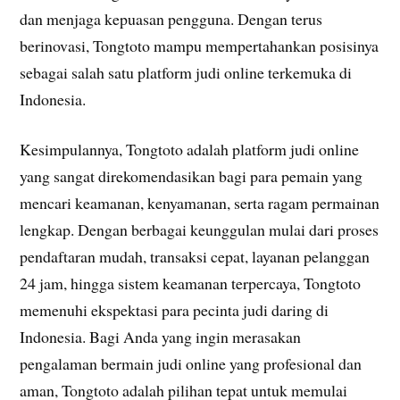
dan menjaga kepuasan pengguna. Dengan terus
berinovasi, Tongtoto mampu mempertahankan posisinya
sebagai salah satu platform judi online terkemuka di
Indonesia.
Kesimpulannya, Tongtoto adalah platform judi online
yang sangat direkomendasikan bagi para pemain yang
mencari keamanan, kenyamanan, serta ragam permainan
lengkap. Dengan berbagai keunggulan mulai dari proses
pendaftaran mudah, transaksi cepat, layanan pelanggan
24 jam, hingga sistem keamanan terpercaya, Tongtoto
memenuhi ekspektasi para pecinta judi daring di
Indonesia. Bagi Anda yang ingin merasakan
pengalaman bermain judi online yang profesional dan
aman, Tongtoto adalah pilihan tepat untuk memulai